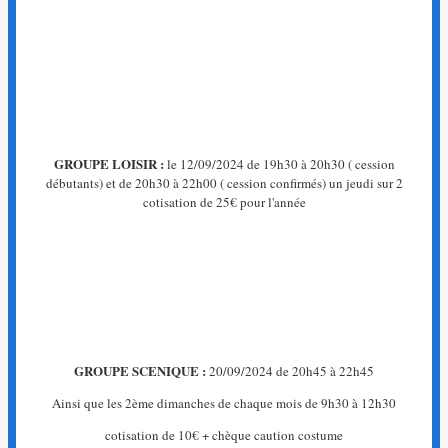
La
page
que
vous
recherchez
n'existe
pas.
GROUPE LOISIR :
le 12/09/2024 de 19h30 à 20h30 ( cession
←
débutants) et de 20h30 à 22h00 ( cession confirmés) un jeudi sur 2
Retour
cotisation de 25€ pour l'année
à
l'accueil
GROUPE SCENIQUE :
20/09/2024 de 20h45 à 22h45
Ainsi que les 2ème dimanches de chaque mois de 9h30 à 12h30
cotisation de 10€ + chèque caution costume