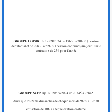
La
page
que
vous
recherchez
n'existe
pas.
GROUPE LOISIR :
le 12/09/2024 de 19h30 à 20h30 ( cession
←
débutants) et de 20h30 à 22h00 ( cession confirmés) un jeudi sur 2
Retour
cotisation de 25€ pour l'année
à
l'accueil
GROUPE SCENIQUE :
20/09/2024 de 20h45 à 22h45
Ainsi que les 2ème dimanches de chaque mois de 9h30 à 12h30
cotisation de 10€ + chèque caution costume