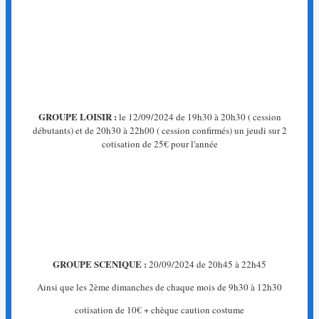
La
page
que
vous
recherchez
n'existe
pas.
GROUPE LOISIR :
le 12/09/2024 de 19h30 à 20h30 ( cession
←
débutants) et de 20h30 à 22h00 ( cession confirmés) un jeudi sur 2
Retour
cotisation de 25€ pour l'année
à
l'accueil
GROUPE SCENIQUE :
20/09/2024 de 20h45 à 22h45
Ainsi que les 2ème dimanches de chaque mois de 9h30 à 12h30
cotisation de 10€ + chèque caution costume