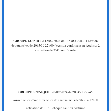
La
page
que
vous
recherchez
n'existe
pas.
GROUPE LOISIR :
le 12/09/2024 de 19h30 à 20h30 ( cession
←
débutants) et de 20h30 à 22h00 ( cession confirmés) un jeudi sur 2
Retour
cotisation de 25€ pour l'année
à
l'accueil
GROUPE SCENIQUE :
20/09/2024 de 20h45 à 22h45
Ainsi que les 2ème dimanches de chaque mois de 9h30 à 12h30
cotisation de 10€ + chèque caution costume