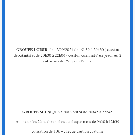
La
page
que
vous
recherchez
n'existe
pas.
GROUPE LOISIR :
le 12/09/2024 de 19h30 à 20h30 ( cession
←
débutants) et de 20h30 à 22h00 ( cession confirmés) un jeudi sur 2
Retour
cotisation de 25€ pour l'année
à
l'accueil
GROUPE SCENIQUE :
20/09/2024 de 20h45 à 22h45
Ainsi que les 2ème dimanches de chaque mois de 9h30 à 12h30
cotisation de 10€ + chèque caution costume