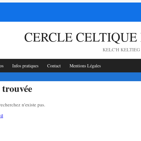
CERCLE CELTIQUE
KELC'H KELTIE
os
Infos pratiques
Contact
Mentions Légales
 trouvée
echerchez n'existe pas.
il