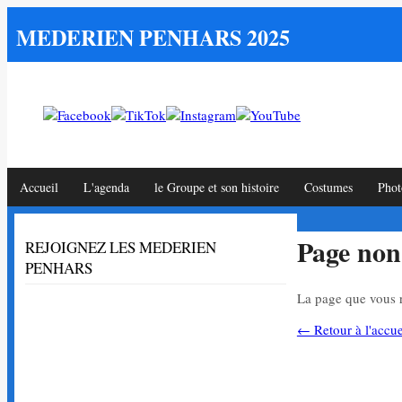
MEDERIEN PENHARS 2025
Accueil
L'agenda
le Groupe et son histoire
Costumes
Phot
Page non
REJOIGNEZ LES MEDERIEN
PENHARS
La page que vous r
← Retour à l'accue