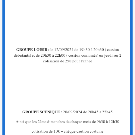
La
page
que
vous
recherchez
n'existe
pas.
GROUPE LOISIR :
le 12/09/2024 de 19h30 à 20h30 ( cession
←
débutants) et de 20h30 à 22h00 ( cession confirmés) un jeudi sur 2
Retour
cotisation de 25€ pour l'année
à
l'accueil
GROUPE SCENIQUE :
20/09/2024 de 20h45 à 22h45
Ainsi que les 2ème dimanches de chaque mois de 9h30 à 12h30
cotisation de 10€ + chèque caution costume