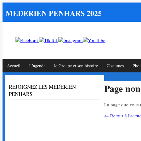
MEDERIEN PENHARS 2025
Accueil
L'agenda
le Groupe et son histoire
Costumes
Phot
Page non
REJOIGNEZ LES MEDERIEN
PENHARS
La page que vous r
← Retour à l'accue