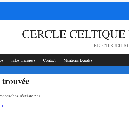
CERCLE CELTIQUE
KELC'H KELTIE
os
Infos pratiques
Contact
Mentions Légales
 trouvée
echerchez n'existe pas.
il