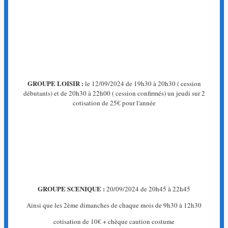
La
page
que
vous
recherchez
n'existe
pas.
GROUPE LOISIR :
le 12/09/2024 de 19h30 à 20h30 ( cession
←
débutants) et de 20h30 à 22h00 ( cession confirmés) un jeudi sur 2
Retour
cotisation de 25€ pour l'année
à
l'accueil
GROUPE SCENIQUE :
20/09/2024 de 20h45 à 22h45
Ainsi que les 2ème dimanches de chaque mois de 9h30 à 12h30
cotisation de 10€ + chèque caution costume