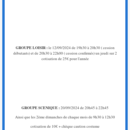
La
page
que
vous
recherchez
n'existe
pas.
GROUPE LOISIR :
le 12/09/2024 de 19h30 à 20h30 ( cession
←
débutants) et de 20h30 à 22h00 ( cession confirmés) un jeudi sur 2
Retour
cotisation de 25€ pour l'année
à
l'accueil
GROUPE SCENIQUE :
20/09/2024 de 20h45 à 22h45
Ainsi que les 2ème dimanches de chaque mois de 9h30 à 12h30
cotisation de 10€ + chèque caution costume