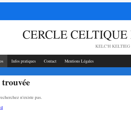
CERCLE CELTIQUE
KELC'H KELTIE
os
Infos pratiques
Contact
Mentions Légales
 trouvée
echerchez n'existe pas.
il