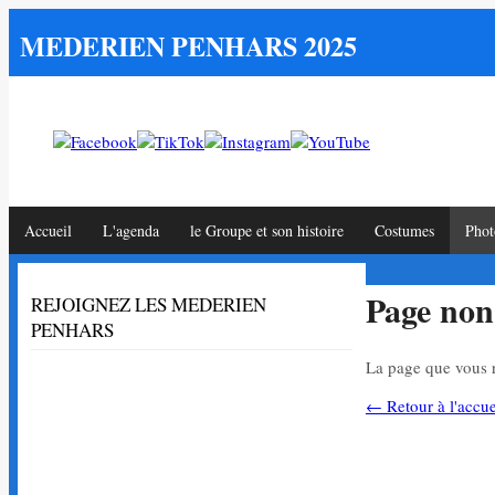
MEDERIEN PENHARS 2025
Accueil
L'agenda
le Groupe et son histoire
Costumes
Phot
Page non
REJOIGNEZ LES MEDERIEN
PENHARS
La page que vous r
← Retour à l'accue