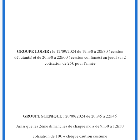
La
page
que
vous
recherchez
n'existe
pas.
GROUPE LOISIR :
le 12/09/2024 de 19h30 à 20h30 ( cession
←
débutants) et de 20h30 à 22h00 ( cession confirmés) un jeudi sur 2
Retour
cotisation de 25€ pour l'année
à
l'accueil
GROUPE SCENIQUE :
20/09/2024 de 20h45 à 22h45
Ainsi que les 2ème dimanches de chaque mois de 9h30 à 12h30
cotisation de 10€ + chèque caution costume